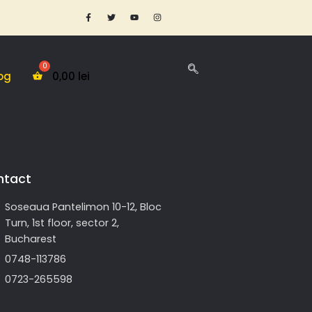
og
0,00
lei
ntact
Soseaua Pantelimon 10-12, Bloc
Turn, 1st floor, sector 2,
Bucharest
0748-113786
0723-265598