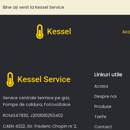
Bine ați venit la Kessel Service
Kessel
Ac
Linkuri utile
Kessel Service
Acasa
Despre noi
Service centrale termice pe gaz,
Pompe de caldura, Fotovoltaice
Produse
RO14347930, J2001010253402
Tarife
CAEN 4322, Str. Frederic Chopin nr 2,
Contact