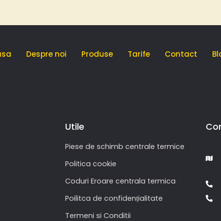
asa
Despre noi
Produse
Tarife
Contact
Bl
Utile
Co
Piese de schimb centrale termice
Politica cookie
Coduri Eroare centrala termica
Poilitca de confidențialitate
Termeni si Conditii