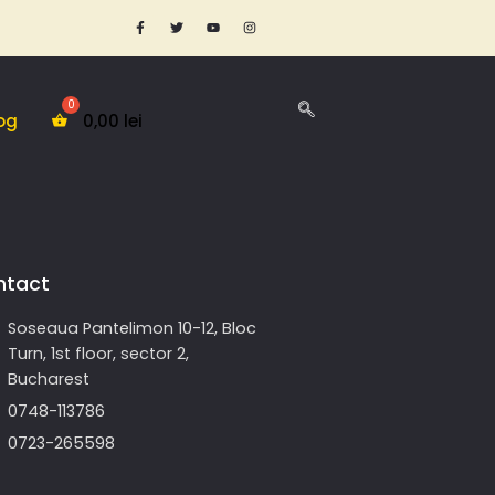
og
0,00
lei
ntact
Soseaua Pantelimon 10-12, Bloc
Turn, 1st floor, sector 2,
Bucharest
0748-113786
0723-265598