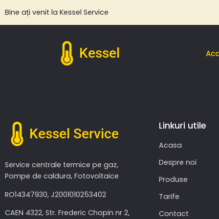
Bine ați venit la Kessel Service
Kessel
Ac
Linkuri utile
Kessel Service
Acasa
Despre noi
Service centrale termice pe gaz,
Pompe de caldura, Fotovoltaice
Produse
RO14347930, J2001010253402
Tarife
CAEN 4322, Str. Frederic Chopin nr 2,
Contact