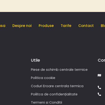
asa
Despre noi
Produse
Tarife
Contact
Bl
Utile
Co
Piese de schimb centrale termice
Politica cookie
Coduri Eroare centrala termica
Poilitca de confidențialitate
Termeni si Conditii