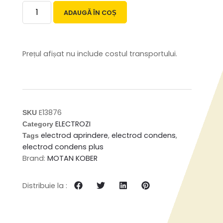
ADAUGĂ ÎN COȘ
Prețul afișat nu include costul transportului.
E13876
SKU
ELECTROZI
Category
electrod aprindere
,
electrod condens
,
Tags
electrod condens plus
Brand:
MOTAN KOBER
Distribuie la :