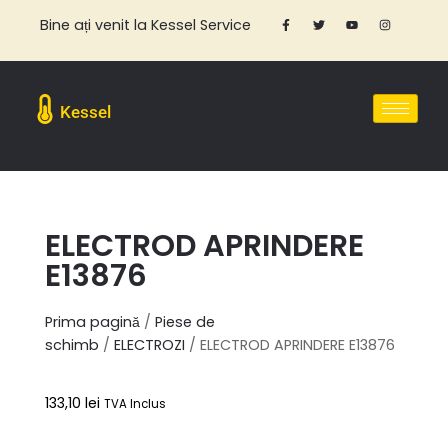
Bine ați venit la Kessel Service
Kessel
ELECTROD APRINDERE
E13876
Prima pagină
/
Piese de
schimb
/
ELECTROZI
/ ELECTROD APRINDERE E13876
133,10
lei
TVA Inclus