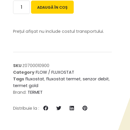
ADAUGĂ ÎN COȘ
Prețul afișat nu include costul transportului.
SKU
Z0700010900
Category
FLOW / FLUXOSTAT
Tags
fluxostat
,
fluxostat termet
,
senzor debit
,
termet gold
Brand:
TERMET
Distribuie la :