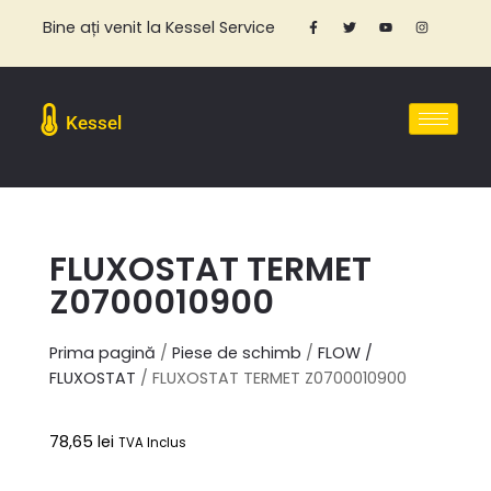
Bine ați venit la Kessel Service
Kessel
FLUXOSTAT TERMET
Z0700010900
Prima pagină
/
Piese de schimb
/
FLOW /
FLUXOSTAT
/ FLUXOSTAT TERMET Z0700010900
78,65
lei
TVA Inclus