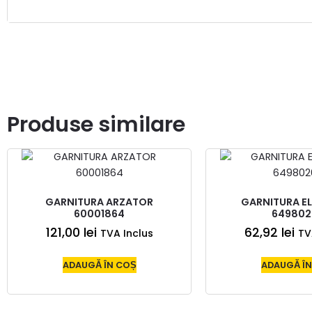
Produse similare
GARNITURA ARZATOR
GARNITURA E
60001864
649802
121,00
lei
62,92
lei
TVA Inclus
TV
ADAUGĂ ÎN COȘ
ADAUGĂ ÎN