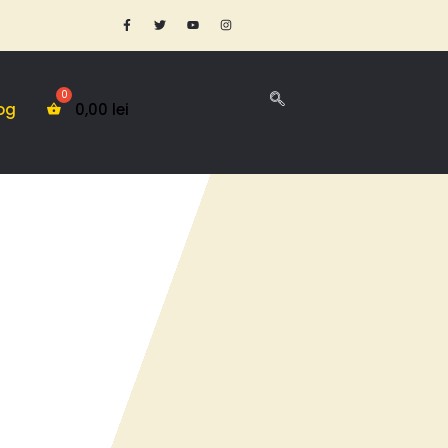
og
0,00
lei