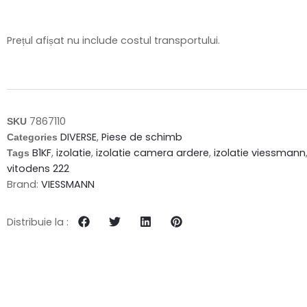
Prețul afișat nu include costul transportului.
7867110
SKU
DIVERSE
,
Piese de schimb
Categories
B1KF
,
izolatie
,
izolatie camera ardere
,
izolatie viessmann
Tags
vitodens 222
Brand:
VIESSMANN
Distribuie la :