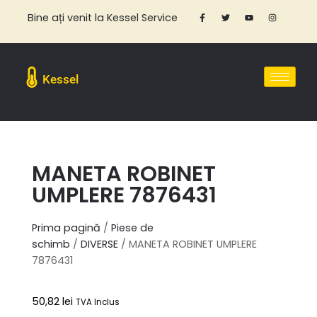
Bine ați venit la Kessel Service
Kessel
MANETA ROBINET
UMPLERE 7876431
Prima pagină
/
Piese de
schimb
/
DIVERSE
/ MANETA ROBINET UMPLERE
7876431
50,82
lei
TVA Inclus