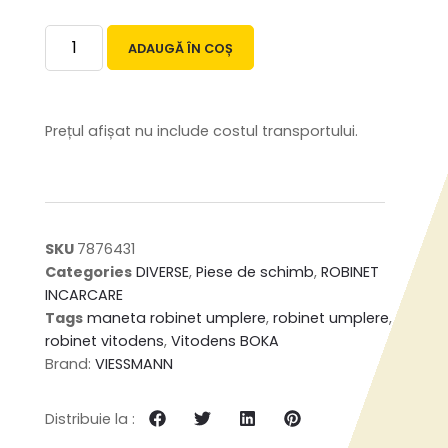
ADAUGĂ ÎN COȘ
Prețul afișat nu include costul transportului.
SKU
7876431
Categories
DIVERSE
,
Piese de schimb
,
ROBINET
INCARCARE
Tags
maneta robinet umplere
,
robinet umplere
,
robinet vitodens
,
Vitodens BOKA
Brand:
VIESSMANN
Distribuie la :