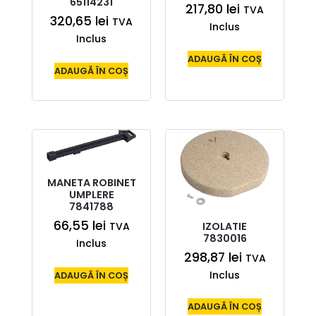
65114231
217,80
lei
TVA
320,65
lei
TVA
Inclus
Inclus
ADAUGĂ ÎN COȘ
ADAUGĂ ÎN COȘ
MANETA ROBINET
UMPLERE
7841788
66,55
lei
IZOLATIE
TVA
7830016
Inclus
298,87
lei
TVA
Inclus
ADAUGĂ ÎN COȘ
ADAUGĂ ÎN COȘ