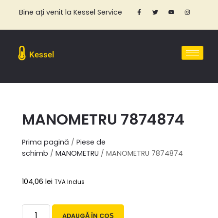
Bine ați venit la Kessel Service
Kessel
MANOMETRU 7874874
Prima pagină
/
Piese de
schimb
/
MANOMETRU
/ MANOMETRU 7874874
104,06
lei
TVA Inclus
ADAUGĂ ÎN COȘ