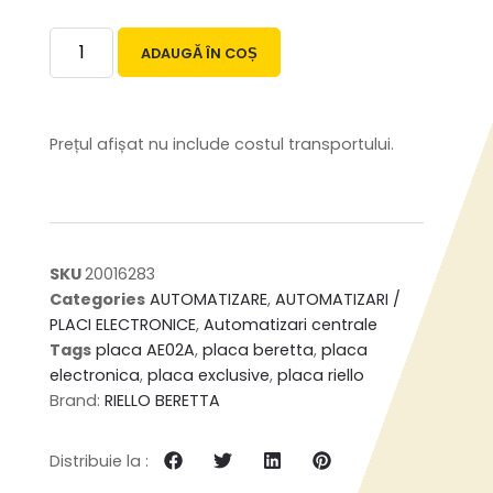
ADAUGĂ ÎN COȘ
Prețul afișat nu include costul transportului.
SKU
20016283
Categories
AUTOMATIZARE
,
AUTOMATIZARI /
PLACI ELECTRONICE
,
Automatizari centrale
Tags
placa AE02A
,
placa beretta
,
placa
electronica
,
placa exclusive
,
placa riello
Brand:
RIELLO BERETTA
Distribuie la :