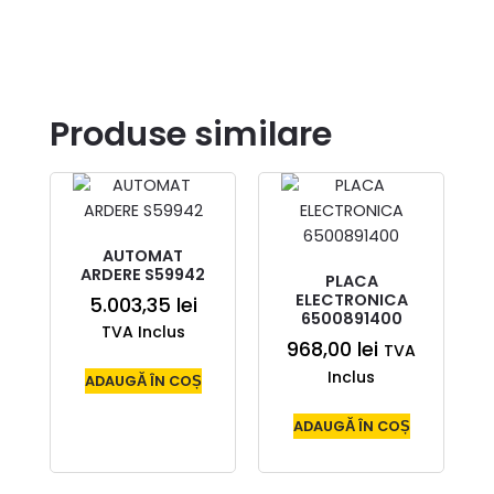
Produse similare
AUTOMAT
ARDERE S59942
PLACA
ELECTRONICA
5.003,35
lei
6500891400
TVA Inclus
968,00
lei
TVA
Inclus
ADAUGĂ ÎN COȘ
ADAUGĂ ÎN COȘ