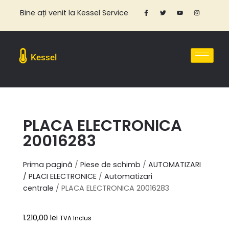
Bine ați venit la Kessel Service
Kessel
PLACA ELECTRONICA
20016283
Prima pagină
/
Piese de schimb
/
AUTOMATIZARI
/ PLACI ELECTRONICE
/
Automatizari
centrale
/ PLACA ELECTRONICA 20016283
1.210,00
lei
TVA Inclus