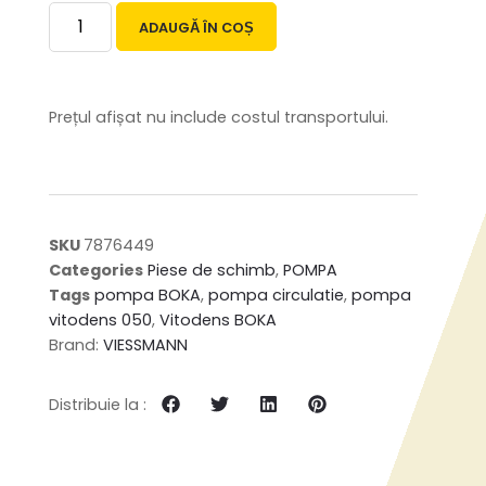
ADAUGĂ ÎN COȘ
Prețul afișat nu include costul transportului.
SKU
7876449
Categories
Piese de schimb
,
POMPA
Tags
pompa BOKA
,
pompa circulatie
,
pompa
vitodens 050
,
Vitodens BOKA
Brand:
VIESSMANN
Distribuie la :