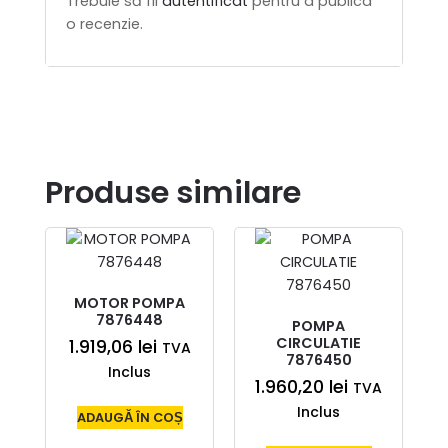
Trebuie să fii
autentificat
pentru a publica
o recenzie.
Produse similare
MOTOR POMPA
7876448
POMPA
CIRCULATIE
1.919,06
lei
TVA
7876450
Inclus
1.960,20
lei
TVA
Inclus
ADAUGĂ ÎN COȘ