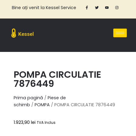
Bine ați venit la Kessel Service
Kessel
POMPA CIRCULATIE
7876449
Prima pagină
/
Piese de
schimb
/
POMPA
/ POMPA CIRCULATIE 7876449
1.923,90
lei
TVA Inclus