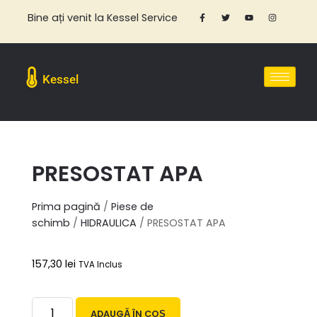
Bine ați venit la Kessel Service
Kessel
PRESOSTAT APA
Prima pagină
/
Piese de
schimb
/
HIDRAULICA
/ PRESOSTAT APA
157,30
lei
TVA Inclus
ADAUGĂ ÎN COȘ