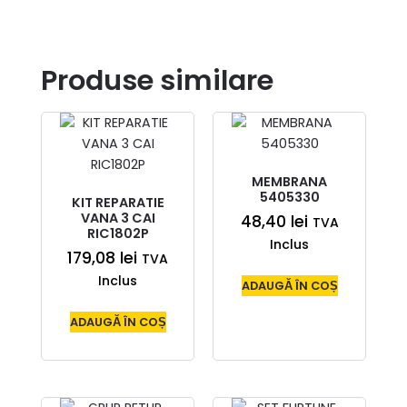
Produse similare
MEMBRANA
5405330
KIT REPARATIE
VANA 3 CAI
48,40
lei
TVA
RIC1802P
Inclus
179,08
lei
TVA
Inclus
ADAUGĂ ÎN COȘ
ADAUGĂ ÎN COȘ