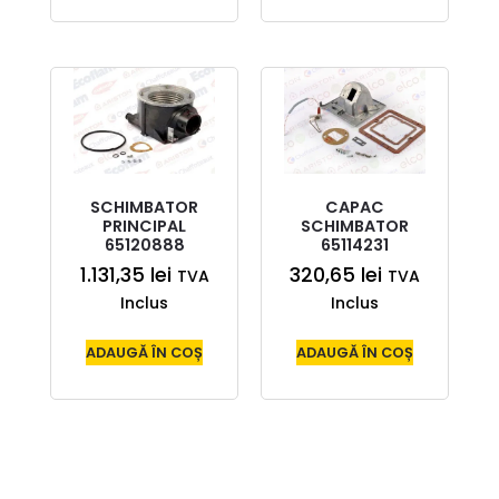
SCHIMBATOR
CAPAC
PRINCIPAL
SCHIMBATOR
65120888
65114231
1.131,35
lei
320,65
lei
TVA
TVA
Inclus
Inclus
ADAUGĂ ÎN COȘ
ADAUGĂ ÎN COȘ