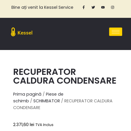
Bine ați venit la Kessel Service
Kessel
RECUPERATOR
CALDURA CONDENSARE
Prima pagină
/
Piese de
schimb
/
SCHIMBATOR
/ RECUPERATOR CALDURA
CONDENSARE
2.371,60
lei
TVA Inclus