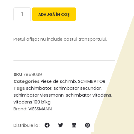
ADAUGĂ ÎN COȘ
Prețul afișat nu include costul transportului.
SKU
7859039
Categories
Piese de schimb
,
SCHIMBATOR
Tags
schimbator
,
schimbator secundar
,
schimbator viessmann
,
schimbator vitodens
,
vitodens 100 b1kg
Brand:
VIESSMANN
Distribuie la :