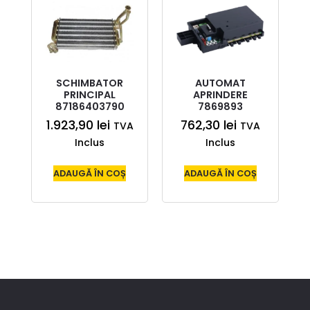
SCHIMBATOR
AUTOMAT
PRINCIPAL
APRINDERE
87186403790
7869893
1.923,90
lei
762,30
lei
TVA
TVA
Inclus
Inclus
ADAUGĂ ÎN COȘ
ADAUGĂ ÎN COȘ