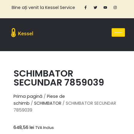
Bine ați venit la Kessel Service
Kessel
SCHIMBATOR
SECUNDAR 7859039
Prima pagină
/
Piese de
schimb
/
SCHIMBATOR
/ SCHIMBATOR SECUNDAR
7859039
648,56
lei
TVA Inclus