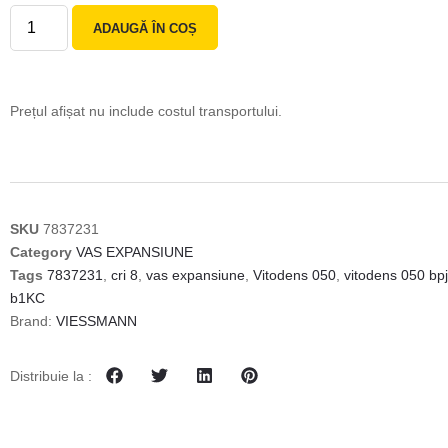
ADAUGĂ ÎN COȘ
Prețul afișat nu include costul transportului.
SKU
7837231
Category
VAS EXPANSIUNE
Tags
7837231
,
cri 8
,
vas expansiune
,
Vitodens 050
,
vitodens 050 bp
b1KC
Brand:
VIESSMANN
Distribuie la :