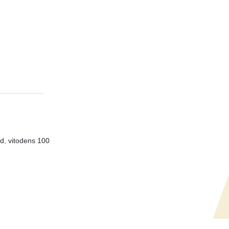
jd
,
vitodens 100