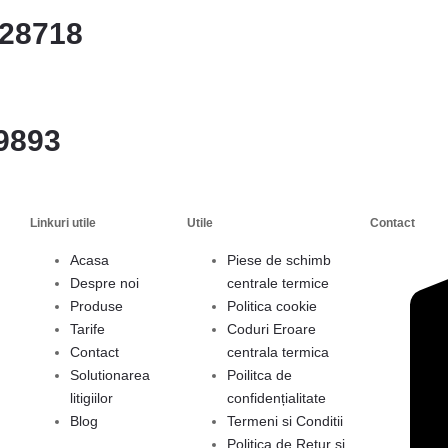
28718
9893
Linkuri utile
Utile
Contact
Acasa
Piese de schimb
Despre noi
centrale termice
Produse
Politica cookie
Tarife
Coduri Eroare
Contact
centrala termica
Solutionarea
Poilitca de
litigiilor
confidențialitate
Blog
Termeni si Conditii
Politica de Retur si