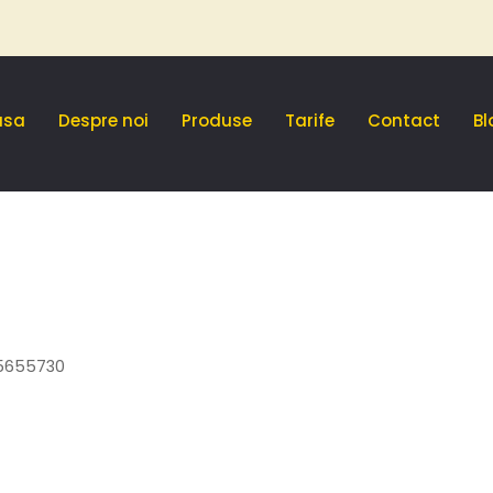
asa
Despre noi
Produse
Tarife
Contact
Bl
 5655730