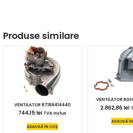
Produse similare
VENTILATOR RG14
VENTILATOR 87186414440
2.862,86
lei
744,15
lei
TVA Inclus
ADAUGĂ ÎN
ADAUGĂ ÎN COȘ