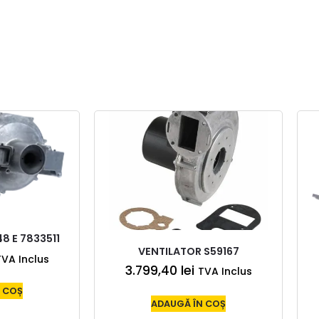
8 E 7833511
VENTILATOR S59167
TVA Inclus
3.799,40
lei
TVA Inclus
 COȘ
ADAUGĂ ÎN COȘ