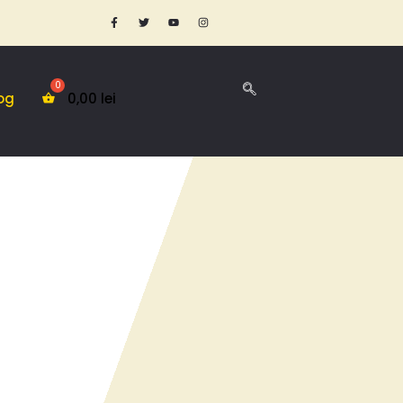
og
0,00
lei