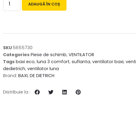
ADAUGĂ ÎN COȘ
SKU
5655730
Categories
Piese de schimb
,
VENTILATOR
Tags
baxi eco
,
luna 3 comfort
,
suflanta
,
ventilator baxi
,
vent
dedietrich
,
ventilator luna
Brand:
BAXI
,
DE DIETRICH
Distribuie la :