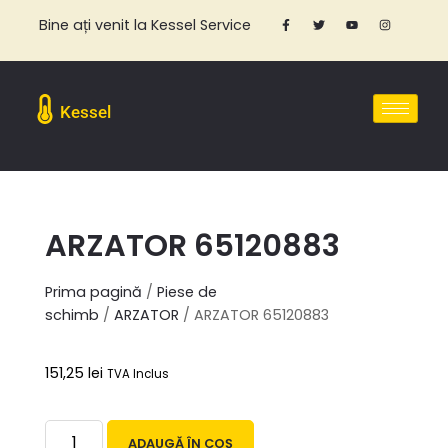
Bine ați venit la Kessel Service
Kessel
ARZATOR 65120883
Prima pagină
/
Piese de
schimb
/
ARZATOR
/ ARZATOR 65120883
151,25
lei
TVA Inclus
ADAUGĂ ÎN COȘ