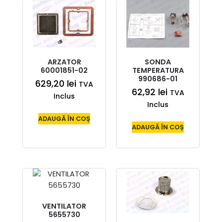
ARZATOR
SONDA
60001851-02
TEMPERATURA
990686-01
629,20
lei
TVA
62,92
lei
TVA
Inclus
Inclus
ADAUGĂ ÎN COȘ
ADAUGĂ ÎN COȘ
VENTILATOR
5655730