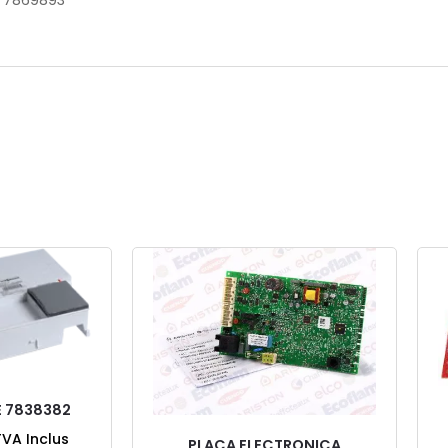
E 7869893”
 7838382
TVA Inclus
PLACA ELECTRONICA