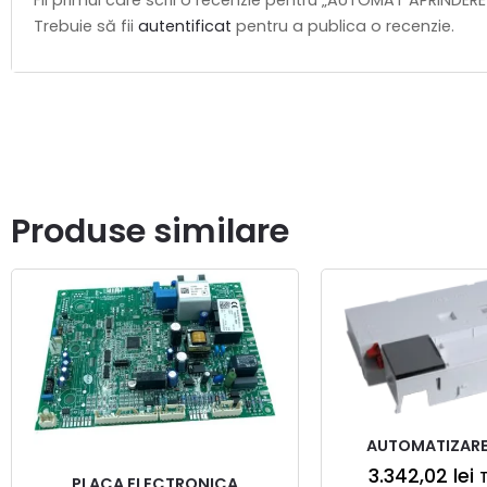
Fii primul care scrii o recenzie pentru „AUTOMAT APRINDER
Trebuie să fii
autentificat
pentru a publica o recenzie.
Produse similare
AUTOMATIZARE
3.342,02
lei
PLACA ELECTRONICA