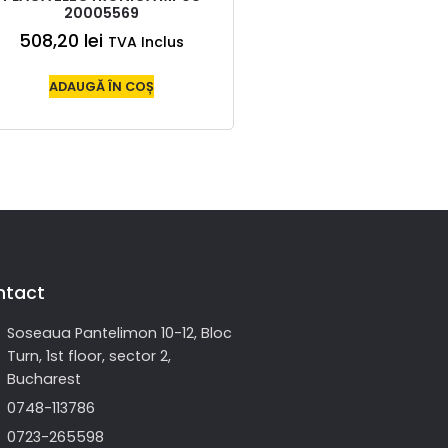
20005569
508,20
lei
TVA Inclus
ADAUGĂ ÎN COȘ
ntact
Soseaua Pantelimon 10-12, Bloc
Turn, 1st floor, sector 2,
Bucharest
0748-113786
0723-265598