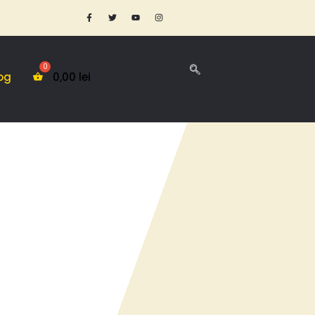
og
0,00
lei