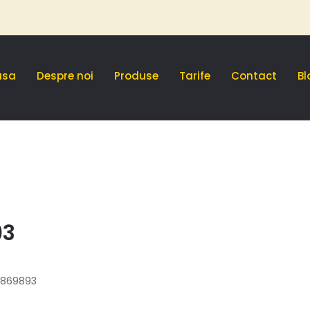
asa
Despre noi
Produse
Tarife
Contact
Bl
93
7869893