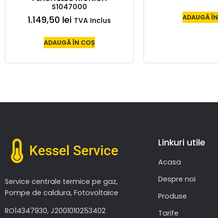
S1047000
ADAUGĂ ÎN
1.149,50
lei
TVA Inclus
ADAUGĂ ÎN COȘ
Linkuri utile
Kessel Service
Acasa
Despre noi
Service centrale termice pe gaz,
Pompe de caldura, Fotovoltaice
Produse
RO14347930, J2001010253402
Tarife