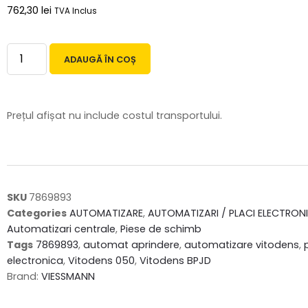
762,30
lei
TVA Inclus
ADAUGĂ ÎN COȘ
Prețul afișat nu include costul transportului.
SKU
7869893
Categories
AUTOMATIZARE
,
AUTOMATIZARI / PLACI ELECTRON
Automatizari centrale
,
Piese de schimb
Tags
7869893
,
automat aprindere
,
automatizare vitodens
,
electronica
,
Vitodens 050
,
Vitodens BPJD
Brand:
VIESSMANN