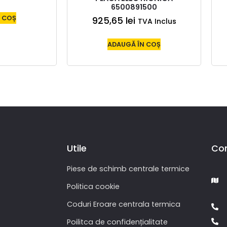
6500891500
 COȘ
925,65
lei
TVA Inclus
ADAUGĂ ÎN COȘ
Utile
Co
Piese de schimb centrale termice
Politica cookie
Coduri Eroare centrala termica
Poilitca de confidențialitate