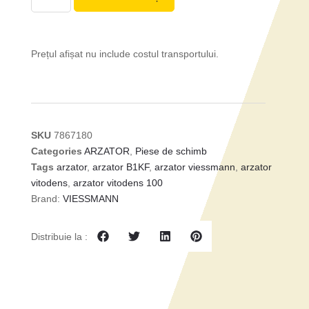
Prețul afișat nu include costul transportului.
SKU
7867180
Categories
ARZATOR
,
Piese de schimb
Tags
arzator
,
arzator B1KF
,
arzator viessmann
,
arzator
vitodens
,
arzator vitodens 100
Brand:
VIESSMANN
Distribuie la :