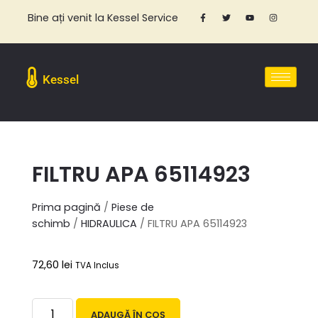
Bine ați venit la Kessel Service
Kessel
FILTRU APA 65114923
Prima pagină
/
Piese de
schimb
/
HIDRAULICA
/ FILTRU APA 65114923
72,60
lei
TVA Inclus
ADAUGĂ ÎN COȘ