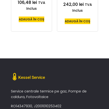
106,48
lei
TVA
242,00
lei
TVA
Inclus
Inclus
ADAUGĂ ÎN COȘ
ADAUGĂ ÎN COȘ
Kessel Service
Service centrale termice pe gaz, Pompe de
caldura, Fotovoltaice
RO14347930, J2001010253402