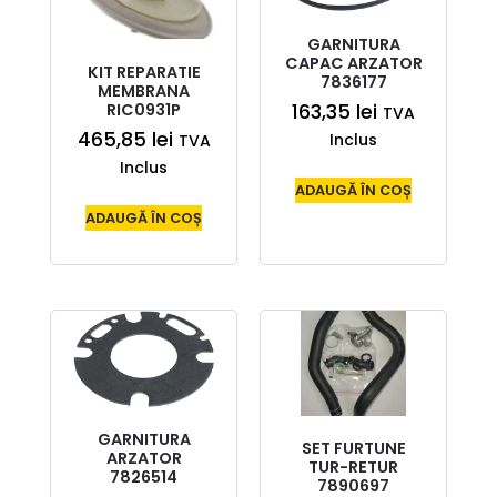
GARNITURA
CAPAC ARZATOR
KIT REPARATIE
7836177
MEMBRANA
RIC0931P
163,35
lei
TVA
465,85
lei
Inclus
TVA
Inclus
ADAUGĂ ÎN COȘ
ADAUGĂ ÎN COȘ
GARNITURA
SET FURTUNE
ARZATOR
TUR-RETUR
7826514
7890697